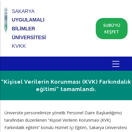
Ana
içeriğe
SAKARYA
atla
UYGULAMALI
SUBÜ'YÜ
BİLİMLER
KEŞFET
ÜNİVERSİTESİ
KVKK
“Kişisel Verilerin Korunması (KVK) Farkındalık
eğitimi” tamamlandı.
Sayfa
Üniversite personelimize yönelik Personel Daire Başkanlığımız
Yolu
tarafından düzenlenen “Kişisel Verilerin Korunması (KVK)
Farkındalık eğitimi” konulu Hizmet İçi Eğitim, Sakarya Üniversitesi