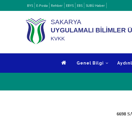
Ana
BYS
E-Posta
Rehber
EBYS
EBS
SUBÜ Haber
içeriğe
atla
SAKARYA
UYGULAMALI BİLİMLER Ü
KVKK
ANA
Genel Bilgi
Aydın
MENÜ
6698 