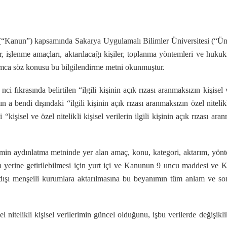
“Kanun”) kapsamında Sakarya Uygulamalı Bilimler Üniversitesi
(“Ün
riler, işlenme amaçları, aktarılacağı kişiler, toplanma yöntemleri ve hu
rafımca söz konusu bu bilgilendirme metni okunmuştur.
ci fıkrasında belirtilen “ilgili kişinin açık rızası aranmaksızın kişis
a bendi dışındaki “ilgili kişinin açık rızası aranmaksızın özel niteli
kişisel ve özel nitelikli kişisel verilerin ilgili kişinin açık rızası ara
ilerimin aydınlatma metninde yer alan amaç, konu, kategori, aktarım, yö
 yerine getirilebilmesi için yurt içi ve Kanunun 9 uncu maddesi ve Ki
şı menşeili kurumlara aktarılmasına bu beyanımın tüm anlam ve sonuç
el nitelikli kişisel verilerimin güncel olduğunu, işbu verilerde değişikl