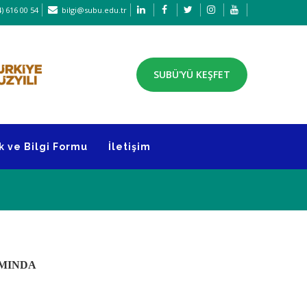
) 616 00 54
bilgi@subu.edu.tr
SUBÜ'YÜ KEŞFET
k ve Bilgi Formu
İletişim
AMINDA