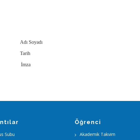
Adı Soyadı
Tarih
za
ntılar
Öğrenci
us Subu
Akademik Takvim