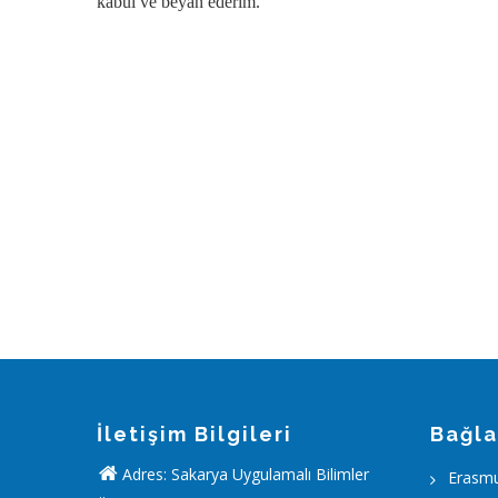
kabul ve beyan ederim.
İm
İletişim Bilgileri
Bağla
Adres: Sakarya Uygulamalı Bilimler
Erasm