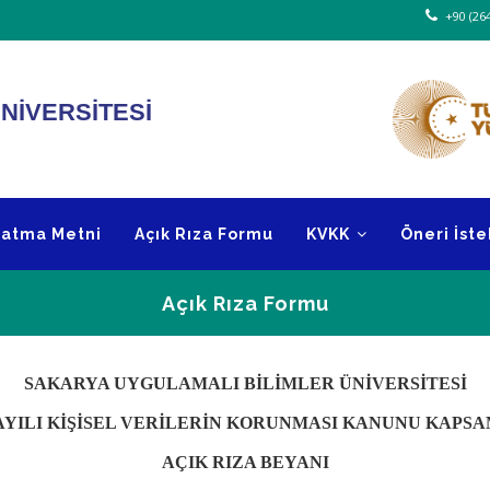
+90 (264
NİVERSİTESİ
latma Metni
Açık Rıza Formu
KVKK
Öneri İste
Açık Rıza Formu
Sayfa
SAKARYA UYGULAMALI BİLİMLER ÜNİVERSİTESİ
Yolu
SAYILI KİŞİSEL VERİLERİN KORUNMASI KANUNU KAPS
AÇIK RIZA BEYANI