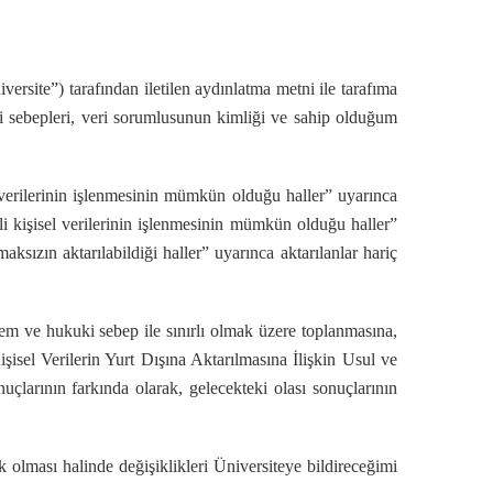
iversite”)
tarafından iletilen aydınlatma metni ile tarafıma
kuki sebepleri, veri sorumlusunun kimliği ve sahip olduğum
el verilerinin işlenmesinin mümkün olduğu haller” uyarınca
kli kişisel verilerinin işlenmesinin mümkün olduğu haller”
nmaksızın aktarılabildiği haller” uyarınca aktarılanlar hariç
ntem ve hukuki sebep ile sınırlı olmak üzere toplanmasına,
şisel Verilerin Yurt Dışına Aktarılmasına İlişkin Usul ve
larının farkında olarak, gelecekteki olası sonuçlarının
ik olması halinde değişiklikleri Üniversiteye bildireceğimi