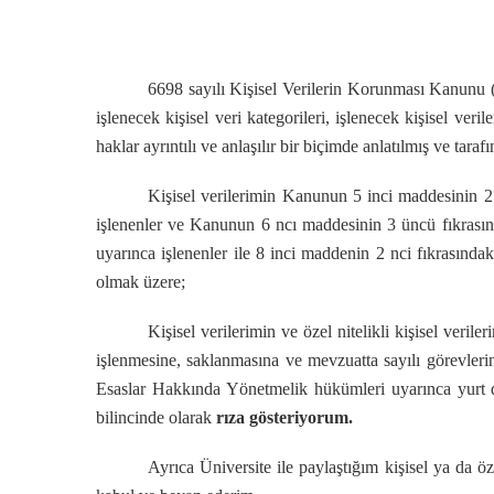
6698
sayılı Kişisel
Verilerin
Korunması
Kanunu
(
işlenecek kişisel veri kategorileri, işlenecek kişisel ve
haklar ayrıntılı ve anlaşılır bir biçimde anlatılmış ve ta
Kişisel verilerimin Kanunun 5 inci maddesinin 2 n
işlenenler ve Kanunun 6 ncı maddesinin 3 üncü fıkrasının 
uyarınca işlenenler ile 8 inci maddenin 2 nci fıkrasındaki “
olmak üzere;
Kişisel verilerimin ve özel nitelikli kişisel ver
işlenmesine, saklanmasına ve mevzuatta sayılı görevlerin
Esaslar Hakkında Yönetmelik hükümleri uyarınca yurt dı
bilincinde olarak
rıza gösteriyorum.
Ayrıca Üniversite ile paylaştığım kişisel ya da öz